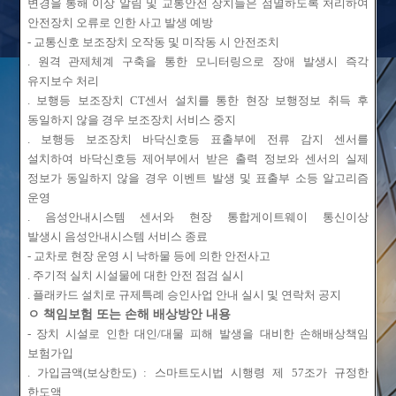
변경을
통해 이상 알림 및 교통안전 장치들은 점멸하도록 처리하여
안전장치 오류로
인한 사고 발생 예방
R&D
해외
-
교통신호 보조장치 오작동 및
미작동
시 안전조치
.
원격 관제체계 구축을 통한 모니터링으로 장애 발생시 즉각
유지보수 처리
.
보행등
보조장치
CT
센서 설치를 통한 현장 보행정보 취득 후
동일하지 않을
경우 보조장치 서비스 중지
.
보행등
보조장치 바닥신호등
표출부에
전류 감지 센서를
설치하여
바닥신호등
제어부에서
받은 출력 정보와 센서의 실제
정보가 동일하지 않을 경우
이벤트 발생 및
표출부
소등 알고리즘
운영
.
음성안내시스템 센서와 현장
통합게이트웨이
통신이상
발생시
음성안내시스템 서비스 종료
-
교차로 현장 운영 시
낙하물
등에 의한 안전사고
.
주기적
실치
시설물에 대한 안전 점검 실시
.
플래카드 설치로 규제특례 승인사업 안내 실시 및 연락처 공지
ㅇ
책임보험 또는 손해 배상방안 내용
-
장치 시설로 인한 대인
/
대물 피해 발생을 대비한 손해배상책임
보험가입
.
가입금액
(
보상한도
) :
스마트도시법
시행령 제
57
조가 규정한
한도액