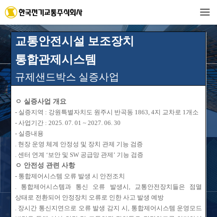
교통안전시설 보조장치
한국전기교통(주)
통합관제시스템
교통신호분야전문기업
규제샌드박스
실증사업
ㅇ
실증사업 개요
-
실증지역
:
강원특별자치도 원주시
반곡동
1863, 4
지 교차로
1
개소
-
사업기간
: 2025. 07. 01 ~ 2027. 06. 30
1
2
3
-
실증내용
.
현장 운영 체계 안정성 및 장치 관제 기능 검증
.
센터 연계
‘
보안 및
SW
공급망
관제
’
기능 검증
ㅇ
안전성 관련 사항
-
통합제어시스템 오류 발생 시 안전조치
제조
시공
ITS
.
통합제어시스템과 통신 오류 발생시
,
교통안전장치들은 점멸
상태로
전환되어 안정장치 오류로 인한 사고 발생 예방
.
장시간 통신지연으로 오류 발생 감지 시
,
통합제어시스템 운영모드