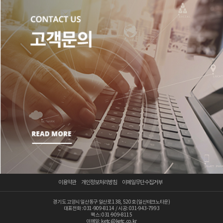
이용약관
개인정보처리방침
이메일무단수집거부
경기도 고양시 일산동구 일산로 138, 520호 (일산테크노타운)
대표전화 : 031-909-8114 / 시공: 031-943-7993
팩스: 031-909-8115
이메일: ketc@ketc.co.kr